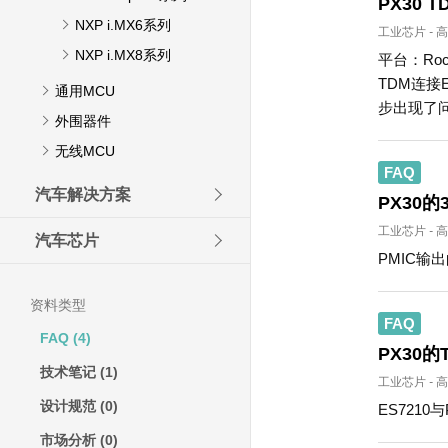
PX30
NXP i.MX6系列
工业芯片
-
高
NXP i.MX8系列
平台：RockC
TDM连接
通用MCU
步出现了
外围器件
无线MCU
FAQ
汽车解决方案
PX30
工业芯片
-
高
汽车芯片
PMIC输
资料类型
FAQ
FAQ
(4)
PX30
技术笔记
(1)
工业芯片
-
高
设计规范
(0)
ES721
市场分析
(0)