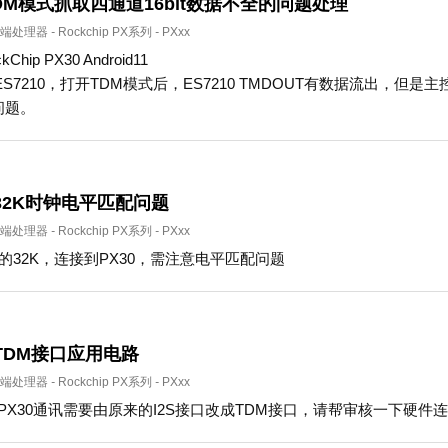
 TDM模式抓取四通道16bit数据不全的问题处理
端处理器
-
Rockchip PX系列
-
PXxx
hip PX30 Android11
ES7210，打开TDM模式后，ES7210 TMDOUT有数据流出，
问题。
的32K时钟电平匹配问题
端处理器
-
Rockchip PX系列
-
PXxx
出的32K，连接到PX30，需注意电平匹配问题
的TDM接口应用电路
端处理器
-
Rockchip PX系列
-
PXxx
0与PX30通讯需要由原来的I2S接口改成TDM接口，请帮审核一下硬件