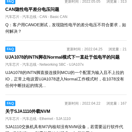
FAQ
更新时间：2022.05.05
浏览量：313
CAN隐性电平差分电压问题
汽车芯片
-
汽车总线
-
CAN
-
Basic CAN
Q：客户用CANOE测试，发现隐性电平的差分电压不符合要求，如
何解决？
FAQ
更新时间：2022.04.25
浏览量：21
UJA1078的INTN脚在Normal模式下一直处于低电平的问题
汽车芯片
-
汽车总线
-
Networking SBC
-
UJA107x
UJA1078的INTN脚直接连接到MCU的一个配置为输入且不上拉的
IO，正常上电设置UJA1078进入Normal工作模式时，在1078没有
任何中断挂起的情况...
FAQ
更新时间：2022.04.22
浏览量：167
关于SJA1110外载NVM
汽车芯片
-
汽车总线
-
Ethernet
-
SJA 1110
SJA1110交换机具有M7内核却没有NVM设备，若需要运行软件代