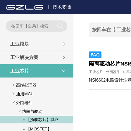

工业模块
FAQ
工业解决方案
隔离驱动芯片NSI
工业芯片
工业芯片
-
外围器件
-
功率
NSI6602电路设计注
高端处理器
通用MCU
外围器件
功率与驱动
【预驱芯片】其它
【MOSFET】