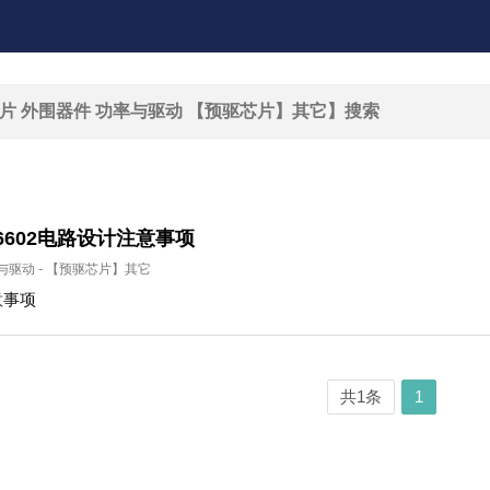
6602电路设计注意事项
与驱动
-
【预驱芯片】其它
意事项
共1条
1