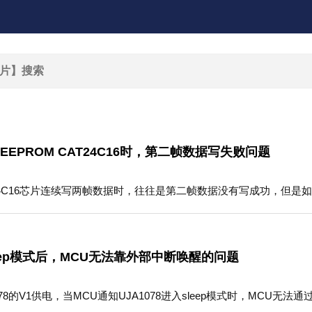
EPROM CAT24C16时，第二帧数据写失败问题
AT24C16芯片连续写两帧数据时，往往是第二帧数据没有写成功，但
sleep模式后，MCU无法靠外部中断唤醒的问题
078的V1供电，当MCU通知UJA1078进入sleep模式时，MCU无