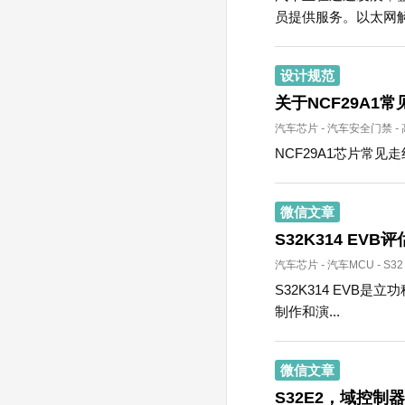
员提供服务。以太网解决
设计规范
关于NCF29A1常见
汽车芯片
-
汽车安全门禁
-
NCF29A1芯片常见
微信文章
S32K314 EVB
汽车芯片
-
汽车MCU
-
S32
S32K314 EVB
制作和演...
微信文章
S32E2，域控制