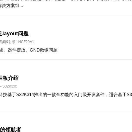
方案组...
layout问题
高频&射频
-
NCF29A1
走线、器件摆放、GND敷铜问题
评估板介绍
-
S32K3xx
是立功科技基于S32K314推出的一款全功能的入门级开发套件，适合基
器的领航者