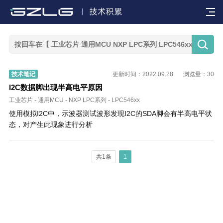


技术笔记
更新时间：2022.09.28
浏览量：30
I2C数据脚出现半高电平原因
工业芯片
-
通用MCU
-
NXP LPC系列
-
LPC546xx
使用模拟I2C中，示波器测试波形发现I2C的SDA脚会有半高电平状
态，对产生此现象进行分析
共1条
1