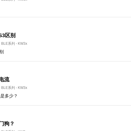
LS3区别
P BLE系列
-
KW3x
区别
电流
P BLE系列
-
KW3x
流是多少？
看门狗？