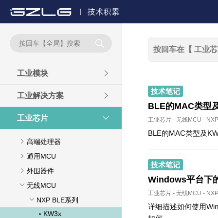

工业模块
技术笔记
工业解决方案
BLE的MAC类型
工业芯片
工业芯片
-
无线MCU
-
NX
BLE的MAC类型及K
高端处理器
通用MCU
技术笔记
外围器件
Windows平台
无线MCU
工业芯片
-
无线MCU
-
NX
NXP BLE系列
详细描述如何使用Win
KW3x