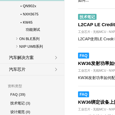
如何...
QN902x
NXH3675
技术笔记
KW45
L2CAP LE Cre
功能测试
工业芯片
-
无线MCU
-
NX
ON BLE系列
L2CAP使用LE Cre
NXP UWB系列
FAQ
汽车解决方案
KW36发射功率
汽车芯片
工业芯片
-
无线MCU
-
NX
KW36发射功率如何
资料类型
FAQ
FAQ
(39)
KW36绑定设备
技术笔记
(3)
工业芯片
-
无线MCU
-
NX
设计规范
(0)