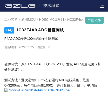

工业芯片
通用MCU
HDSC MCU系列
HC32F4xx
/
/
/
导出PDF
HC32F4A0 ADC精度测试
FAQ
F4A0 ADC步进100mV采样性能测试
更新时间：2024.11.25
浏览量：
0
硬件环境：原厂EV_F4A0_LQ176_V03开发板 ADC测量电路（带
硬件滤波）。
测试方法：逐次递增100mv左右进行ADC电压采集，范围
0~3200mv。每个电压采集100次，并计算最大、最小、平均值
previewFile.do?fileId=1485514202691428354